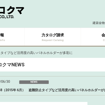
建築金物
情報
力タログ請求
Info
Request Catalog
C
盗難防止タイプなど活用度の高いパネルホルダーが多彩に
ロクマNEWS
/06/30
NEWS
l.48（2015年 6月） 盗難防止タイプなど活用度の高いパネルホルダー